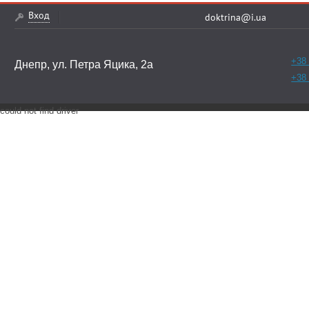
Вход
doktrina@i.ua
+38 
Днепр, ул. Петра Яцика, 2а
+38 
could not find driver