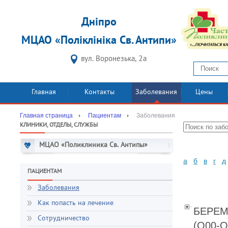
Дніпро
МЦАО «Поліклініка Св. Антипи»
вул. Воронезька, 2а
Главная
Контакты
Заболевания
Цены
Главная страница
Пациентам
Заболевания
КЛИНИКИ, ОТДЕЛЫ, СЛУЖБЫ
МЦАО «Поликлиника Св. Антипы»
а
б
в
г
д
ПАЦИЕНТАМ
Заболевания
Как попасть на лечение
БЕРЕМ
Сотрудничество
(O00-O