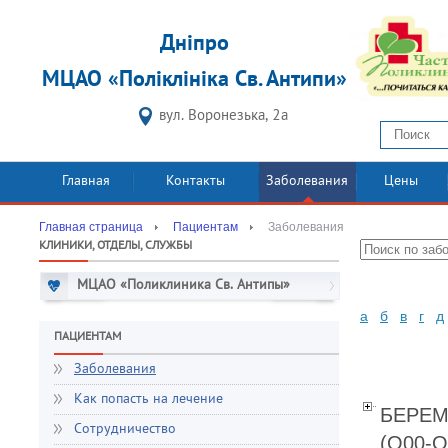
Дніпро
МЦАО «Поліклініка Св. Антипи»
вул. Воронезька, 2а
Главная
Контакты
Заболевания
Цены
Главная страница
Пациентам
Заболевания
КЛИНИКИ, ОТДЕЛЫ, СЛУЖБЫ
МЦАО «Поликлиника Св. Антипы»
а
б
в
г
д
ПАЦИЕНТАМ
Заболевания
Как попасть на лечение
БЕРЕМ
Сотрудничество
(O00-O