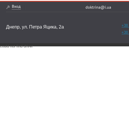
Вход
doktrina@i.ua
+38 
Днепр, ул. Петра Яцика, 2а
+38 
could not find driver