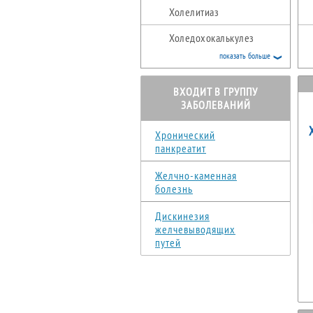
Холелитиаз
Холедохокалькулез
показать больше
Холангит
ВХОДИТ В ГРУППУ
ЗАБОЛЕВАНИЙ
Хронический
панкреатит
Желчно-каменная
болезнь
Дискинезия
желчевыводящих
путей
р