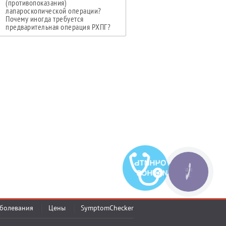
(противопоказания)
лапароскопической операции?
Почему иногда требуется
предварительная операция РХПГ?
КНОПКА
СВЯЗИ
болевания
Цены
SymptomChecker