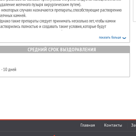
удаление желчного пузыря хирургическим путем).
 некоторых случаях назначаются препараты, способствующие растворению
желчных камней.
днако такие препараты следует принимать несколько лет, чтобы камни
астворились полностью и создавать такие условия, которые будут
редотвращать развитие новых камней.
показать больше
СРЕДНИЙ СРОК ВЫЗДОРАВЛЕНИЯ
 - 10 дней
Главная
Контакты
За