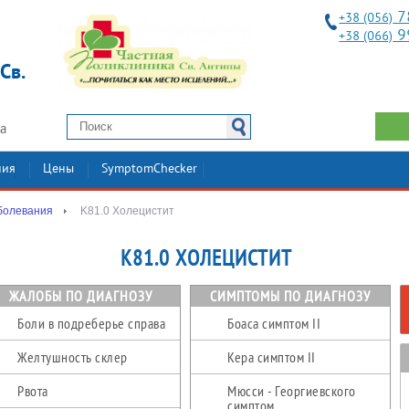
7
+38 (056)
9
+38 (066)
Св.
2а
ния
Цены
SymptomChecker
болевания
K81.0 Холецистит
K81.0 ХОЛЕЦИСТИТ
ЖАЛОБЫ ПО ДИАГНОЗУ
СИМПТОМЫ ПО ДИАГНОЗУ
Боли в подреберье справа
Боаса симптом II
Желтушность склер
Кера симптом II
Рвота
Мюсси - Георгиевского
симптом