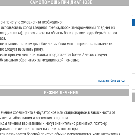
тарше 40 лет, женщины страдают в два раза чаще. Реже болеют дети. Иногда
САМОПОМОЩЬ ПРИ ДИАГНОЗЕ
редрасположенность к заболеванию передается по наследству.
Желтушности склер
 факторам риска относится избыточный вес, a также рацион питания с
большим содержанием жиров.
ри приступе холецистита необходимо:
елчно-каменная болезнь часто протекает без симптомов.
 использовать холод (ледяная грелка, любой замороженный предмет из
Если один или более камней перекрывают пузырный проток или общий
олодильника), приложив его на область боли (правое подреберье) на пол-
елчный проток - развивается приступ, известный под названием желчной
аса.
олики. Если этот приступ затягивается, заболевание развивается в острый
 не принимать пищу, для облегчения боли можно принять анальгетики.
олецистит, который может стать причиной гнойника в желчном пузыре, его
 не следует вызывать рвоту.
одянки, механической желтухи.
 если приступ желчной колики продолжается более 2 часов, следует
Желчно-каменная болезнь
и калькулезный холецистит являются первой
бязательно обратиться за медицинской помощью.
причиной развития
панкреатита
- воспаления поджелудочной железы.
показать больше
РЕЖИМ ЛЕЧЕНИЯ
ечение холецистита амбулаторное или стационарное, в зависимости от
яжести заболевания и состояния пациента.
иды лечения вариативны и могут значительно разниться, поэтому,
равильное лечение может назначить только врач.
сли развивается болевой приступ, обычно рекомендуется холецистэктомия