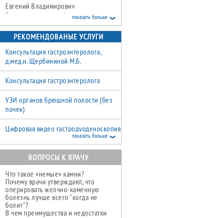
Евгений Владимирович
Врач хирург высшей категории
показать больше
РЕКОМЕНДОВАНЫЕ УСЛУГИ
Консультация гастроэнтеролога,
д.мед.н. Щербининой М.Б.
Консультация гастроэнтеролога
УЗИ органов брюшной полости (без
почек)
Цифровая видео гастродуоденоскопия
показать больше
Консультация педиатра
ВОПРОСЫ К ВРАЧУ
Что такое «немые» камни?
Почему врачи утверждают, что
оперировать желчно-каменную
болезнь лучше всего "когда не
болит"?
В чем преимущества и недостатки