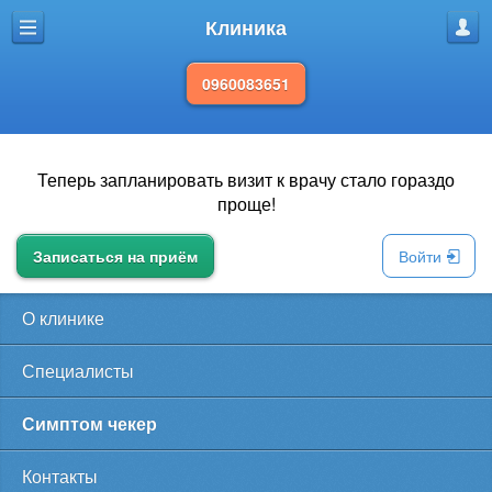
Клиника
Меню
Проф
0960083651
Теперь запланировать визит к врачу стало гораздо
проще!
Записаться на приём
Войти
О клинике
Специалисты
Симптом чекер
Контакты