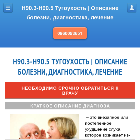
H90.3-H90.5 Тугоухость | Описание
Меню
Проф
болезни, диагностика, лечение
0960083651
H90.3-H90.5 ТУГОУХОСТЬ | ОПИСАНИЕ
БОЛЕЗНИ, ДИАГНОСТИКА, ЛЕЧЕНИЕ
НЕОБХОДИМО СРОЧНО ОБРАТИТЬСЯ К
ВРАЧУ
КРАТКОЕ ОПИСАНИЕ ДИАГНОЗА
– это внезапное или
постепенное
ухудшение слуха,
которое возникает из-