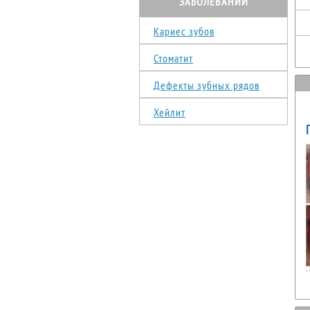
ЗАБОЛЕВАНИЙ
Кариес зубов
Стоматит
Дефекты зубных рядов
Хейлит
К
н
а