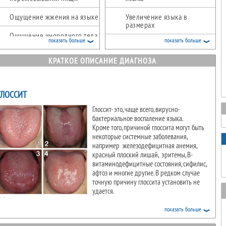
Ощущение жжения на языке
Увеличение языка в
размерах
Ощущение инородного тела
показать больше
показать больше
во рту
Потеря вкусовых ощущений
КРАТКОЕ ОПИСАНИЕ ДИАГНОЗА
Затрудненное глотание
Затруднение приёма пищи
Осиплость голоса
ГЛОССИТ
Глоссит- это, чаще всего, вирусно-
бактериальное воспаление языка.
Кроме того, причиной глоссита могут быть
некоторые системные заболевания,
например железодефицитная анемия,
красный плоский лишай, эритемы, В-
витаминодефицитные состояния, сифилис,
афтоз и многие другие. В редком случае
точную причину глоссита установить не
удается.
 факторам риска, провоцирующим развитие глоссита, относится алкоголь,
икотин, острые специи, горячая еда. Иногда это может быть даже
показать больше
ллергическая реакция на полоскатели и освежители для рта, зубную пасту