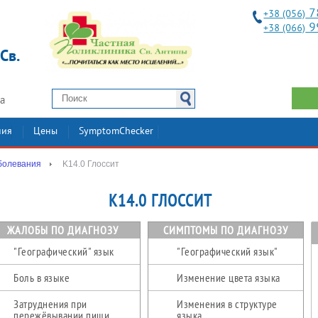
7
+38 (056)
9
+38 (066)
Св.
2а
ния
Цены
SymptomChecker
болевания
K14.0 Глоссит
K14.0 ГЛОССИТ
ЖАЛОБЫ ПО ДИАГНОЗУ
СИМПТОМЫ ПО ДИАГНОЗУ
"Географический" язык
"Географический язык"
Боль в языке
Изменение цвета языка
Затруднения при
Изменения в структуре
пережёвывании пищи
языка