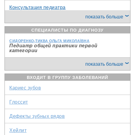
Отказ от пищи
Консультация педиатра
Высокая температура тела (выше 37,2 С)
показать больше
Гигиеническая чистка зубов (ультразвук)
СПЕЦИАЛИСТЫ ПО ДИАГНОЗУ
"Географический" язык
Лечение кариеса у детей
СИДОРЕНКО-ТИКВА
ОЛЬГА МИКОЛАЇВНА
Общее недомогание
Педиатр общей практики первой
Профессиональная гигиена полости рта
категории
Отказ от груди
показать больше
РЕЗНИК
ЯНА ВЛАДИМИРОВНА
Стоматолог терапевт
Сыпь области носо-губного треугольника
ВХОДИТ В ГРУППУ ЗАБОЛЕВАНИЙ
Беспокойство ребенка
Кариес зубов
Общая слабость
Глоссит
Дефекты зубных рядов
Хейлит