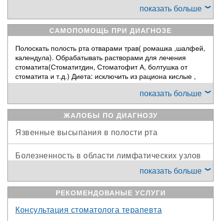
иммунной системы на
показать больше
различные раздражители.
Обычно он возникает у
детей, но в последнее
САМОПОМОЩЬ ПРИ ДИАГНОЗЕ
время в связи с неблагополучной экологической
обстановкой и массовым снижением иммунитета у
Полоскать полость рта отварами трав( ромашка ,шалфей,
населения, стал чаще появляться и стоматит у
календула). Обрабатывать растворами для лечения
взрослых.Причиной возникновения стоматитов могут
стоматита(Стоматитдин, Стоматофит А, болтушка от
являться различные факторы - те, которые воздействуют
стоматита и т.д.) Диета: исключить из рациона кислые ,
непосредственно на слизистую оболочку рта (местное
острые, сильно солёные продукты. Лечение основного
показать больше
воздействие), а также заболевания организма - болезни
заболевания.
желудочно-кишечного тракта, сердечно-сосудистой
системы, ослабление иммунной защиты, аллергические
ЖАЛОБЫ ПО ДИАГНОЗУ
реакции, нарушения обмена веществ и многие другие.
Язвенные высыпания в полости рта
Болезненность в области лимфатических узлов
показать больше
Боли в горле
РЕКОМЕНДОВАНЫЕ УСЛУГИ
Изъязвления кожи губ
Консультация стоматолога терапевта