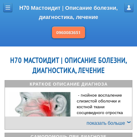
H70 Мастоидит | Описание болезни,
Меню
Проф
диагностика, лечение
0960083651
H70 МАСТОИДИТ | ОПИСАНИЕ БОЛЕЗНИ,
ДИАГНОСТИКА, ЛЕЧЕНИЕ
КРАТКОЕ ОПИСАНИЕ ДИАГНОЗА
- гнойное воспаление
слизистой оболочки и
костной ткани
сосцевидного отростка
височной
показать больше
кости. Сосцевидный
отросток представляет
собой выступ височной
САМОПОМОЩЬ ПРИ ДИАГНОЗЕ