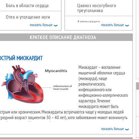
Боль в области сердца
Цианоз носогубного
треугольника
Отек и утолщение ноги
Акроцианоз
показать больше
показать больше
Отеки лодыжек
Кардиомегалия
КРАТКОЕ ОПИСАНИЕ ДИАГНОЗА
Синюшность кожных
покровов
Набухание шейных вен
Головокружение
Повышенна СОЭ (Cкорость
ОСТРЫЙ МИОКАРДИТ
Оседания Эритроцитов)
Миокардит – воспаление
Лихорадка (Повышенная
температура)
Повышена
мышечной оболочки сердца
Лактатдегидрогеназа (ЛДГ)
(миокарда), чаще
ревматического,
Повышен С-реактивный
инфекционного или
белок (СРБ)
инфекционно-аллергического
характера. Течение
миокардита может быть
острым или хроническим. Миокардиты встречаются чаще у молодых людей
средний возраст пациентов 30 – 40 лет), хотя заболевание может возникнуть
 любом возрасте. Мужчины заболевают миокардитом несколько реже
енщин, но у них чаще развиваются тяжелые формы заболевания. Частой
показать больше
причиной миокардита являются различные инфекционные заболевания: