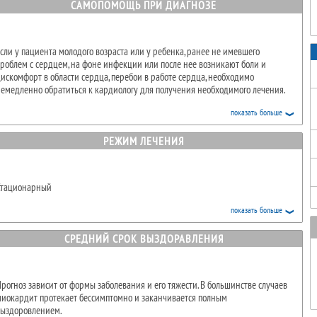
ирусные (
вирусы Коксаки
,
гриппа
, аденовирусы, герпеса,
гепатита В и С
);
САМОПОМОЩЬ ПРИ ДИАГНОЗЕ
актериальные (коринеобактерии дифтерии, стафилококки, стрептококки,
альмонеллы, хламидии, риккетсии);
рибковые (аспергиллы, кандиды); паразитарные (трихинеллы, эхинококки) и
сли у пациента молодого возраста или у ребенка, ранее не имевшего
р.
роблем с сердцем, на фоне инфекции или после нее возникают боли и
ачало заболевания может быть малосимптомным или скрытым. Степень
искомфорт в области сердца, перебои в работе сердца, необходимо
ыраженности симптомов в значительной мере определяется
емедленно обратиться к кардиологу для получения необходимого лечения.
аспространенностью и остротой прогрессирования процесса. При
диффузных формах сравнительно рано увеличиваются размеры сердца.
показать больше
ечение миокардита может быть острым, подострым, хроническим
(рецидивирующим).
РЕЖИМ ЛЕЧЕНИЯ
Стационарный
показать больше
СРЕДНИЙ СРОК ВЫЗДОРАВЛЕНИЯ
рогноз зависит от формы заболевания и его тяжести. В большинстве случаев
иокардит протекает бессимптомно и заканчивается полным
выздоровлением.