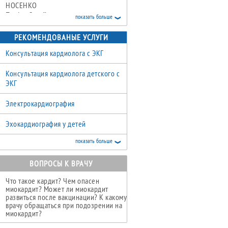
НОСЕНКО
Поліна Сергіївна
показать больше
Врач кардиолог первой категории
РЕКОМЕНДОВАНЫЕ УСЛУГИ
КАРТАШОВА
Ольга Станиславовна
Консультация кардиолога с ЭКГ
Врач кардиолог первой категории
Консультация кардиолога детского с
ЭКГ
Электрокардиография
Эхокардиография у детей
показать больше
Эхокардиография у взрослых
ВОПРОСЫ К ВРАЧУ
ЭКГ по Холтеру
Что такое кардит? Чем опасен
Холтер АД (артериального давления)
миокардит? Может ли миокардит
развиться после вакцинации? К какому
Консультация педиатра
врачу обращаться при подозрении на
миокардит?
Рентгенография органов грудной