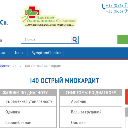
7
+38 (056)
9
+38 (066)
Св.
2а
ния
Цены
SymptomChecker
болевания
I40 Острый миокардит
I40 ОСТРЫЙ МИОКАРДИТ
ЖАЛОБЫ ПО ДИАГНОЗУ
СИМПТОМЫ ПО ДИАГНОЗУ
Выраженная утомляемость
Аритмия
Одышка
Боль за грудиной
Сердцебиение
Одышка