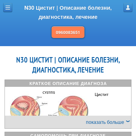
N30 Цистит | Описание болезни,
Меню
Проф
диагностика, лечение
0960083651
N30 ЦИСТИТ | ОПИСАНИЕ БОЛЕЗНИ,
ДИАГНОСТИКА, ЛЕЧЕНИЕ
КРАТКОЕ ОПИСАНИЕ ДИАГНОЗА
Цистит
показать больше
САМОПОМОЩЬ ПРИ ДИАГНОЗЕ