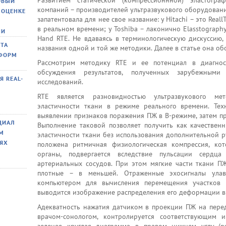
ОВЫЙ
Развитием статической (компрессионнной) эластогр
компаний – производителей ультразвукового оборудовани
 ОЦЕНКЕ
запатентовала для нее свое название: у Hitachi – это Real
в реальном времени; у Toshiba – лаконично Elasstography
НИ
Hand RTE. Не вдаваясь в терминологическую дискуссию,
ТА
названия одной и той же методики. Далее в статье она об
 ФОРМ
Рассмотрим методику RTE и ее потенциал в диагно
обсуждения результатов, полученных зарубежным
 REAL-
исследований.
RTE является разновидностью ультразвукового ме
эластичности ткани в режиме реального времени. Тех
выявлении признаков поражения ПЖ в В-режиме, затем пр
ЦИАЛ
Выполнение таковой позволяет получить как качественн
ОМ
эластичности ткани без использования дополнительной р
ИЯХ
положена ритмичная физиологическая компрессия, ко
органы, подвергается вследствие пульсации сердц
артериальных сосудов. При этом мягкие части ткани П
плотные – в меньшей. Отраженные эхосигналы улав
компьютером для вычисления перемещения участков 
выводится изображение распределения его деформации в
Адекватность нажатия датчиком в проекции ПЖ на пере
врачом-сонологом, контролируется соответствующим