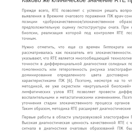
Каково же клиническое значение RTE 
Прежде всего, RTE позволяет с успехом решать вопро
выявления в Врежиме очагового поражения ПЖ врач-сон
позиции «доброкачественное/злокачественное обра
предположительную оценку гистоструктуры очага. При 
биопсии, реализация которой под контролем RTE поз
точным.
Нужно отметить, что еще со времен Гиппократа низ
рассматривалась как показатель его злокачественност
указывают, что RTE является многообещающей технологие
точности в дифференциальной диагностике солидных пора
гомогенность или гетерогенность рисунка эластографи
доминирование определенного цвета достоверно 
характеристиками ПЖ [6]. Поэтому, несмотря на то ч
методикой, ее уже окрестили «виртуальной биопсией»
лимфатических узлов RTE позволяет провести диффе
воспалительными и метастатическими изменениями. Поэт
уточнения стадии злокачественного процесса органов 
Таким образом, методика RTE расширяет диагностические
Первые работы в области ультразвуковой эластографии П
Высокая диагностическая ценность качественной RTE с 
сигнала в диагностике очаговых образований ПЖ был