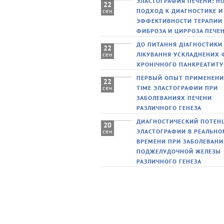
ЭЛАСТОГРАФИЯ ПЕЧЕНИ: Н
22
ПОДХОД К ДИАГНОСТИКЕ И
сен
ЭФФЕКТИВНОСТИ ТЕРАПИИ
ФИБРОЗА И ЦИРРОЗА ПЕЧЕ
ДО ПИТАННЯ ДІАГНОСТИКИ 
22
ЛІКУВАННЯ УСКЛАДНЕНИХ
сен
ХРОНІЧНОГО ПАНКРЕАТИТУ
ПЕРВЫЙ ОПЫТ ПРИМЕНЕНИЯ
22
TIME ЭЛАСТОГРАФИИ ПРИ
сен
ЗАБОЛЕВАНИЯХ ПЕЧЕНИ
РАЗЛИЧНОГО ГЕНЕЗА
ДИАГНОСТИЧЕСКИЙ ПОТЕН
20
ЭЛАСТОГРАФИИ В РЕАЛЬН
сен
ВРЕМЕНИ ПРИ ЗАБОЛЕВАН
ПОДЖЕЛУДОЧНОЙ ЖЕЛЕЗЫ
РАЗЛИЧНОГО ГЕНЕЗА