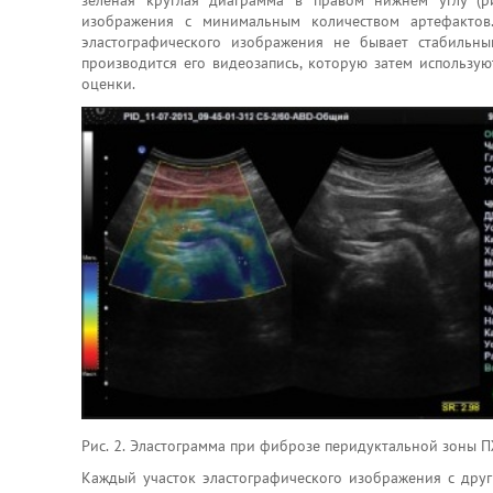
зеленая круглая диаграмма в правом нижнем углу (ри
изображения с минимальным количеством артефактов
эластографического изображения не бывает стабильны
производится его видеозапись, которую затем использую
оценки.
Рис. 2. Эластограмма при фиброзе перидуктальной зоны 
Каждый участок эластографического изображения с дру