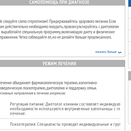
уществует два типа анорексии:
САМОПОМОЩЬ ПРИ ДИАГНОЗЕ
Запор
Рестриктивная (ограничительная) – снижение веса
достигается с помощью ограничения количества
употребляемых калорий (соблюдение радикальных диет,
е следуйте слепо стереотипам! Придерживайтесь здорового питания. Если
голодание, чрезмерные физические упражнения).
ам действительно необходимо похудеть, проконсультируйтесь с диетологом
и выработайте специальную программу, включающую диету и физические
Очистная – уменьшение веса достигается с помощью рвоты,
пражнения. Четко соблюдайте ее, но не делайте больше предписанного.
использования слабительных и мочегонных средств.
ольшинство медицинских осложнений анорексии связано с голоданием. Она
может привести к прогрессирующему нарушению функционирования многих
показать больше
рганов и систем:
РЕЖИМ ЛЕЧЕНИЯ
Сердечно-сосудистая система – частыми проявлениями
анорексии являются брадикардия и снижение артериального
давления, может возникнуть нарушения ритма. При
выраженном снижении веса и тяжелом голодании
ечение объединяет фармакологическую терапию, когнитивно-
уменьшается сократительная способность сердца.
оведенческую психотерапию, диетологию и поддержку семьи.
сновные направления в лечении анорексии:
Желудочно-кишечный тракт – при анорексии могут
развиваться запоры и боли в животе. При постоянном
использовании слабительных средств серьезно нарушается
Регуляция питания: Диетолог клиники составляет индивидуальны
функционирование пищеварительного тракта. У людей с
необходимости используются внутривенные капельницы с глюкозой
анорексией иногда развивается повреждение печени.
лечение.
Эндокринная система – часто встречаются нарушения
Психотерапия: Специалисты проводят индивидуальные и групповые
менструального цикла у женщин, могут возникнуть проблемы