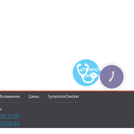
твующую медикаментозную терапию, включая витамины, гормоны, препар
применяются антидепрессанты и транквилизаторы.
КНОПКА
СВЯЗИ
болевания
Цены
SymptomChecker
»
50-77-08
50-96-69
22-20-20