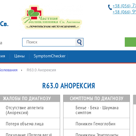
7
+38 (056)
9
+38 (066)
Св.
2а
ния
Цены
SymptomChecker
болевания
R63.0 Анорексия
R63.0 АНОРЕКСИЯ
ЖАЛОБЫ ПО ДИАГНОЗУ
СИМПТОМЫ ПО ДИАГНОЗУ
Отсутствие аппетита
Бенье - Бека - Шаумана
(Анорексия)
симптом
Потеря объема лица
Понижен Гемоглобин
Похудание (Потеря веса)
Понижены Эритроциты