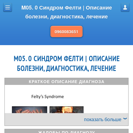
M05. 0 Синдром Фелти | Описание
Меню
Проф
болезни, диагностика, лечение
0960083651
M05. 0 СИНДРОМ ФЕЛТИ | ОПИСАНИЕ
БОЛЕЗНИ, ДИАГНОСТИКА, ЛЕЧЕНИЕ
КРАТКОЕ ОПИСАНИЕ ДИАГНОЗА
Синдром Фелти
показать больше
ЖАЛОБЫ ПО ДИАГНОЗУ