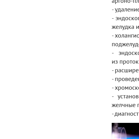
аргоно-пл
- удалени
- эндоск
желудка и
- холанги
поджелуд
- эндос
из
проток
- расшир
- проведе
- хромос
- устано
желчные 
- диагнос