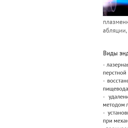
плазмен
абляции,
Виды эн
- лазерн
перстной 
- восста
пищевода,
- удале
методом 
- устано
при
механ