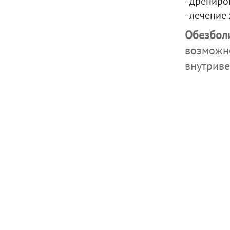
- дрениро
- лечени
Обезбол
возможн
внутриве