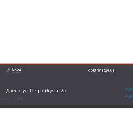
Вход
doktrina@i.ua
+38 
Днепр, ул. Петра Яцика, 2а
+38 
could not find driver