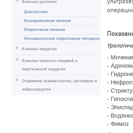
ультраз
Клиника урологии
операци
Диагностика
Консервативное лечение
Оперативное лечение
Показан
Инновационные оперативные методики
Урологич
Клиника хирургии
- Мочека
Клиника челюстно-лицевой и
- Аденом
пластической хирургии
- Гидрон
- Нефроп
Отделение травматологии, ортопедии и
- Стрикт
нейрохирургии
- Гипосп
- Эписпа
- Водянк
- Фимоз