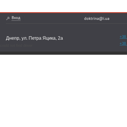
Вход
doktrina@i.ua
+38 
Днепр, ул. Петра Яцика, 2а
+38 
could not find driver