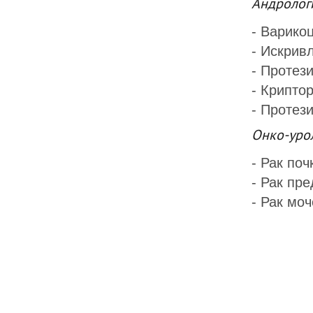
Андрологи
- Варико
- Искрив
- Протез
- Крипто
- Протез
Онко-уро
- Рак поч
- Рак пр
- Рак мо