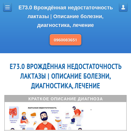
E73.0 Врождённая недостаточность
Меню
Проф
лактазы | Описание болезни,
диагностика, лечение
0960083651
E73.0 ВРОЖДЁННАЯ НЕДОСТАТОЧНОСТЬ
ЛАКТАЗЫ | ОПИСАНИЕ БОЛЕЗНИ,
ДИАГНОСТИКА, ЛЕЧЕНИЕ
КРАТКОЕ ОПИСАНИЕ ДИАГНОЗА
-