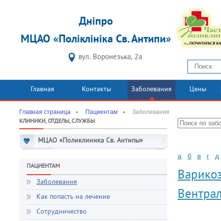
Дніпро
МЦАО «Поліклініка Св. Антипи»
вул. Воронезька, 2а
Главная
Контакты
Заболевания
Цены
Главная страница
Пациентам
Заболевания
КЛИНИКИ, ОТДЕЛЫ, СЛУЖБЫ
МЦАО «Поликлиника Св. Антипы»
а
б
в
г
д
ПАЦИЕНТАМ
Варико
Заболевания
Вентра
Как попасть на лечение
Сотрудничество