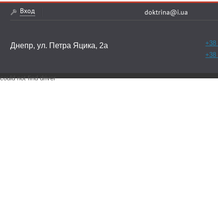
Вход
doktrina@i.ua
+38 
Днепр, ул. Петра Яцика, 2а
+38 
could not find driver