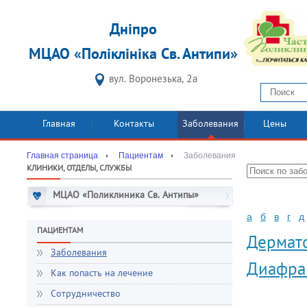
Дніпро
МЦАО «Поліклініка Св. Антипи»
вул. Воронезька, 2а
Главная
Контакты
Заболевания
Цены
Главная страница
Пациентам
Заболевания
КЛИНИКИ, ОТДЕЛЫ, СЛУЖБЫ
МЦАО «Поликлиника Св. Антипы»
а
б
в
г
д
ПАЦИЕНТАМ
Дермат
Заболевания
Диафра
Как попасть на лечение
Сотрудничество