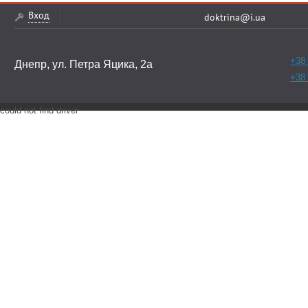
Вход
doktrina@i.ua
+38 
Днепр, ул. Петра Яцика, 2а
+38 
could not find driver