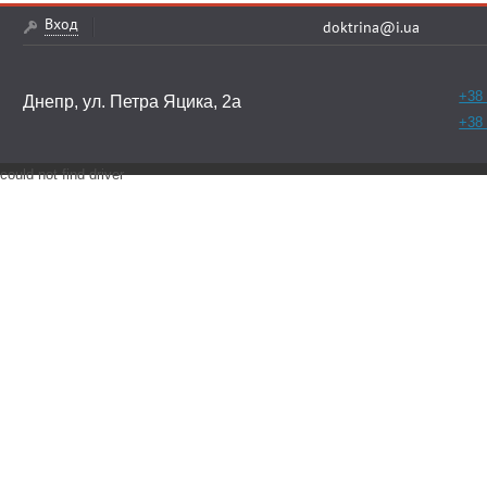
Вход
doktrina@i.ua
+38 
Днепр, ул. Петра Яцика, 2а
+38 
could not find driver