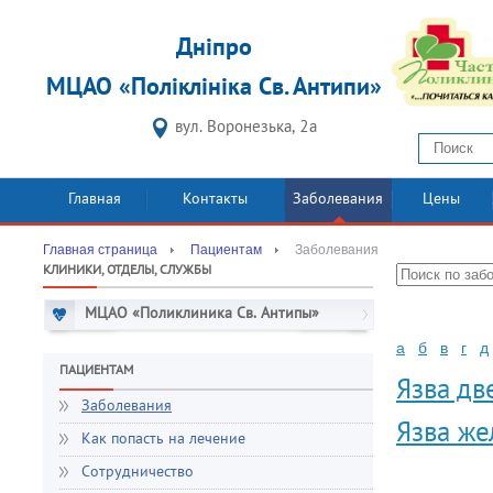
Дніпро
МЦАО «Поліклініка Св. Антипи»
вул. Воронезька, 2а
Главная
Контакты
Заболевания
Цены
Главная страница
Пациентам
Заболевания
КЛИНИКИ, ОТДЕЛЫ, СЛУЖБЫ
МЦАО «Поликлиника Св. Антипы»
а
б
в
г
д
ПАЦИЕНТАМ
Язва дв
Заболевания
Язва же
Как попасть на лечение
Сотрудничество